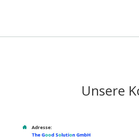
Unsere K
Adresse:
The G
oo
d S
o
luti
o
n GmbH