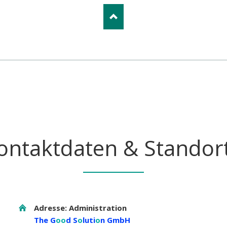
ontaktdaten & Standor
Adresse: Administration
The G
oo
d S
o
luti
o
n GmbH