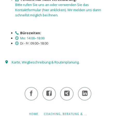
Bitte rufen Sie uns an oder verwenden Sie das
Kontaktformu­lar (hier anklicken). Wir melden uns dann
schnellst möglich bei Ihnen.
Bürozeiten:
Mo: 14:00–18:00
Di - Fr: 09:00–18:00
Karte, Wegbeschreibung & Routenplanung.
Facebook
Facebook
Xing -
Linkedin
- owi
- owi
Albert
- Albert
zentrum
zentrum
Hiltebrand
Hiltebrand
NAVIGATION
HOME
COACHING, BERATUNG & ...