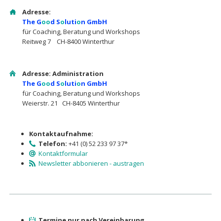
Adresse:
The G
oo
d S
o
luti
o
n GmbH
für Coaching, Beratung und Workshops
Reitweg 7 CH-8400 Winterthur
Adresse: Administration
The G
oo
d S
o
luti
o
n GmbH
für Coaching, Beratung und Workshops
Weierstr. 21 CH-8405 Winterthur
Kontaktaufnahme:
Telefon:
+41 (0) 52 233 97 37*
Kontaktformular
Newsletter abbonieren - austragen
Termine nur nach Vereinbarung.