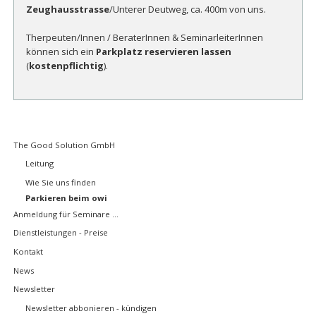
Zeughausstrasse
/Unterer Deutweg, ca. 400m von uns.
Therpeuten/Innen / BeraterInnen & SeminarleiterInnen
können sich ein
Parkplatz reservieren lassen
(
kostenpflichtig
).
Navigation
The Good Solution GmbH
überspringen
Leitung
Wie Sie uns finden
Parkieren beim owi
Anmeldung für Seminare ...
Dienstleistungen - Preise
Kontakt
News
Newsletter
Newsletter abbonieren - kündigen