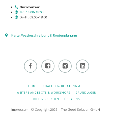
Bürozeiten:
Mo: 14:00–18:00
Di - Fr: 09:00–18:00
Karte, Wegbeschreibung & Routenplanung.
Facebook
Facebook
Xing -
Linkedin
- owi
- owi
Albert
- Albert
zentrum
zentrum
Hiltebrand
Hiltebrand
NAVIGATION
HOME
COACHING, BERATUNG & ...
ÜBERSPRINGEN
winterthur
netzwerk
WEITERE ANGEBOTE & WORKSHOPS
GRUNDLAGEN
BIETEN - SUCHEN
ÜBER UNS
Impressum
- © Copyright 2026 The Good Solution GmbH -