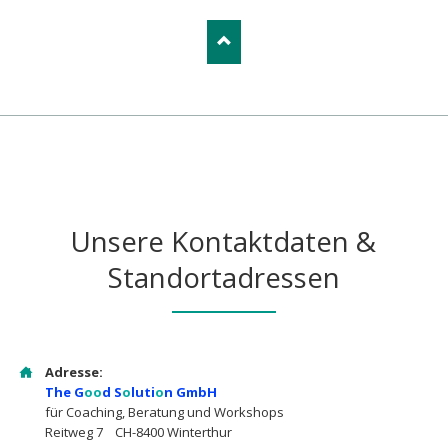
Unsere Kontaktdaten &
Standortadressen
Adresse:
The G
oo
d S
o
luti
o
n GmbH
für Coaching, Beratung und Workshops
Reitweg 7 CH-8400 Winterthur