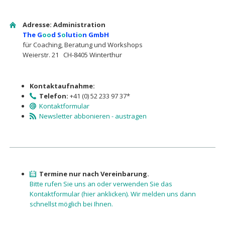
Adresse: Administration
The G
oo
d S
o
luti
o
n GmbH
für Coaching, Beratung und Workshops
Weierstr. 21 CH-8405 Winterthur
Kontaktaufnahme:
Telefon:
+41 (0) 52 233 97 37*
Kontaktformular
Newsletter abbonieren - austragen
Termine nur nach Vereinbarung.
Bitte rufen Sie uns an oder verwenden Sie das
Kontaktformu­lar (hier anklicken). Wir melden uns dann
schnellst möglich bei Ihnen.