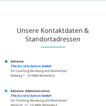
Unsere Kontaktdaten &
Standortadressen
Adresse:
The G
oo
d S
o
luti
o
n GmbH
für Coaching, Beratung und Workshops
Reitweg 7 CH-8400 Winterthur
Adresse: Administration
The G
oo
d S
o
luti
o
n GmbH
für Coaching, Beratung und Workshops
Weierstr. 21 CH-8405 Winterthur