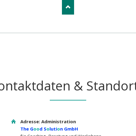
ontaktdaten & Standor
Adresse: Administration
The G
oo
d S
o
luti
o
n GmbH