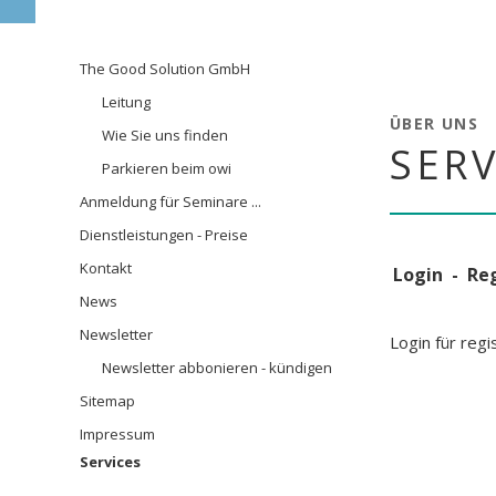
Aufstell
Navigation
The Good Solution GmbH
überspringen
Leitung
ÜBER UNS
Wie Sie uns finden
SER
Parkieren beim owi
Anmeldung für Seminare ...
Dienstleistungen - Preise
Kontakt
Login - Re
News
Newsletter
Login für reg
Newsletter abbonieren - kündigen
Sitemap
Impressum
Services