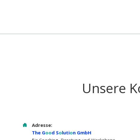
Unsere K
Adresse:
The G
oo
d S
o
luti
o
n GmbH