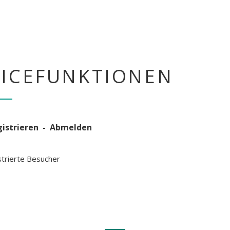
- Systemische Auf
en in der Gruppe
Aufstellung
- Familienaufstellung
Aufstellung
- Persönlichkeitsaufs
Aufstellung
- Strukturaufstellung
VICEFUNKTIONEN
gistrieren - Abmelden
istrierte Besucher